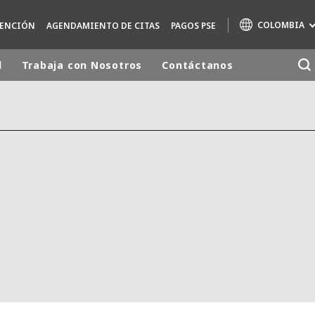
COLOMBIA
TENCIÓN
AGENDAMIENTO DE CITAS
PAGOS PSE
d
Trabaja con Nosotros
Contáctanos
Marcas de especialidad
AIR QUALITY
ENGINEERING & CONSULTING
HAZARDOUS WASTE EUROPE
INDUSTRIAS SOLUCIONES GLOBALES
NUCLEAR SOLUTIONS
OFIS
SEDE BENELUX
VEOLIA AGRICULTURE