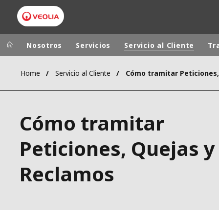
Nosotros
Servicios
Servicio al Cliente
Tr
Home
Servicio al Cliente
Grupo Veolia
Presencia
AMÉRICA LAT
VEOLIA.COM
Cómo tramitar
AUSTRALIA Y
CAMPUS
EUROPA
Peticiones, Quejas y
FUNDACIÓN
INSTITUTO
Reclamos