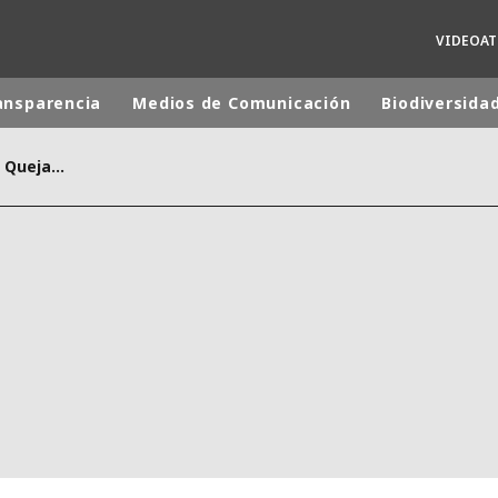
VIDEOA
ansparencia
Medios de Comunicación
Biodiversida
Cómo tramitar Peticiones, Quejas y Reclamos
 mundial
INA
NORTEAMÉRICA
 NUEVA ZELANDA
ÁFRICA Y ORIENTE MEDIO
ÁSIA