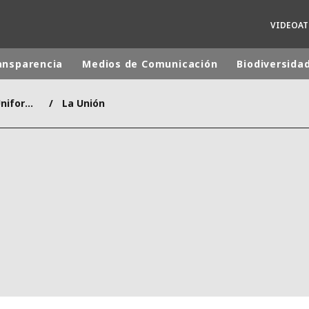
VIDEOA
ansparencia
Medios de Comunicación
Biodiversida
Contrato de Condiciones Uniformes
La Unión
 mundial
INA
NORTEAMÉRICA
 NUEVA ZELANDA
ÁFRICA Y ORIENTE MEDIO
ÁSIA