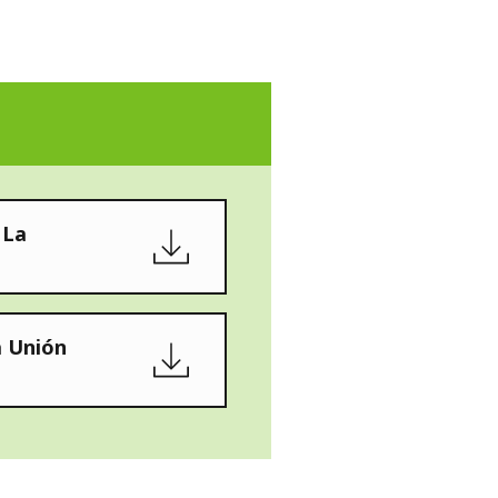
WATER TECHNOLOGIES
 La
a Unión