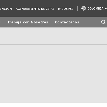
COLOMBIA
TENCIÓN
AGENDAMIENTO DE CITAS
PAGOS PSE
d
Trabaja con Nosotros
Contáctanos
Marcas de especialidad
AIR QUALITY
ENGINEERING & CONSULTING
HAZARDOUS WASTE EUROPE
INDUSTRIAS SOLUCIONES GLOBALES
NUCLEAR SOLUTIONS
OFIS
SEDE BENELUX
VEOLIA AGRICULTURE