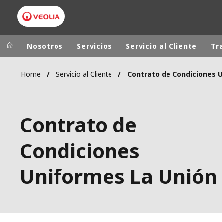
Nosotros
Servicios
Servicio al Cliente
Tr
Home
Servicio al Cliente
Grupo Veolia
Presencia
AMÉRICA LAT
VEOLIA.COM
Contrato de
AUSTRALIA Y
CAMPUS
EUROPA
Condiciones
FUNDACIÓN
INSTITUTO
Uniformes La Unión