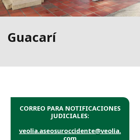
Guacarí
CORREO PARA NOTIFICACIONES
JUDICIALES:
veolia.aseosuroccidente@veolia.
co
m