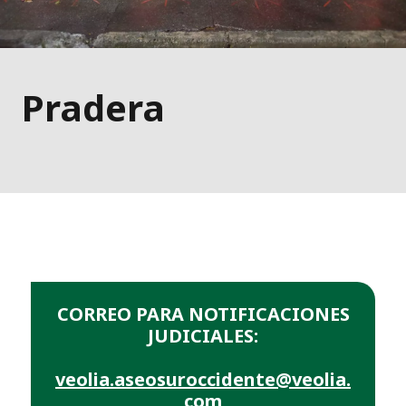
Pradera
CORREO PARA NOTIFICACIONES
JUDICIALES:
veolia.aseosuroccidente@veolia.
co
m