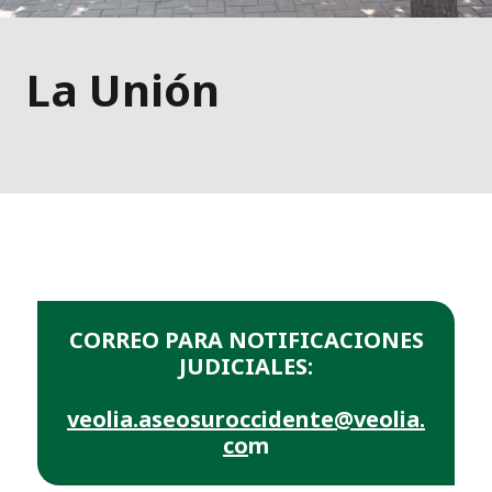
La Unión
CORREO PARA NOTIFICACIONES
JUDICIALES:
veolia.aseosuroccidente@veolia.
co
m