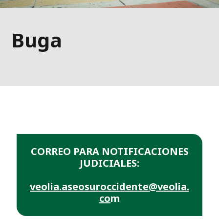
Buga
CORREO PARA NOTIFICACIONES
JUDICIALES:
veolia.aseosuroccidente@veolia.
co
m