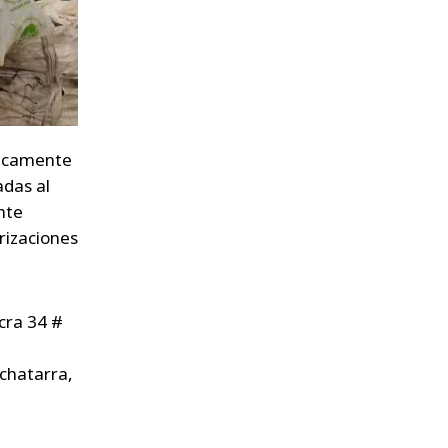
nicamente
adas al
nte
rizaciones
cra 34 #
 chatarra,