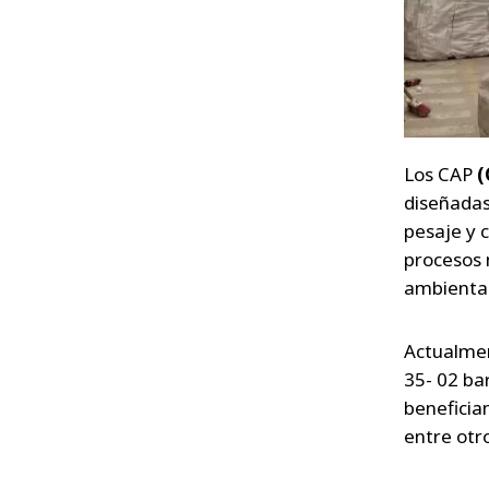
Los CAP
(
diseñadas 
pesaje y 
procesos 
ambiental
Actualmen
35- 02 ba
benefician
entre otr