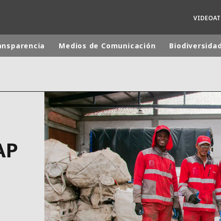
VIDEOA
ansparencia
Medios de Comunicación
Biodiversida
 mundial
INA
NORTEAMÉRICA
 NUEVA ZELANDA
ÁFRICA Y ORIENTE MEDIO
ÁSIA
AP