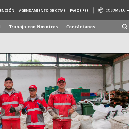
COLOMBIA
TENCIÓN
AGENDAMIENTO DE CITAS
PAGOS PSE
d
Trabaja con Nosotros
Contáctanos
Marcas de especialidad
AIR QUALITY
ENGINEERING & CONSULTING
HAZARDOUS WASTE EUROPE
INDUSTRIAS SOLUCIONES GLOBALES
NUCLEAR SOLUTIONS
OFIS
SEDE BENELUX
VEOLIA AGRICULTURE