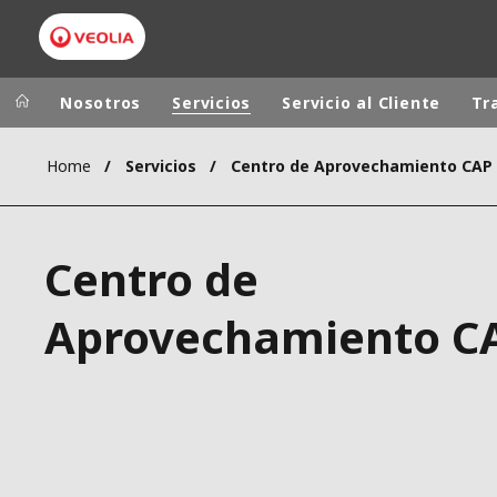
Nosotros
Servicios
Servicio al Cliente
Tr
Home
Servicios
Centro de Aprovechamiento CAP
Grupo Veolia
Presencia
AMÉRICA LAT
VEOLIA.COM
Centro de
AUSTRALIA Y
CAMPUS
EUROPA
Aprovechamiento C
FUNDACIÓN
INSTITUTO