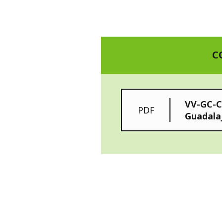
C
VV-GC-C
PDF
Guadala