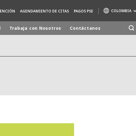
COLOMBIA
TENCIÓN
AGENDAMIENTO DE CITAS
PAGOS PSE
d
Trabaja con Nosotros
Contáctanos
Marcas de especialidad
AIR QUALITY
ENGINEERING & CONSULTING
HAZARDOUS WASTE EUROPE
INDUSTRIAS SOLUCIONES GLOBALES
NUCLEAR SOLUTIONS
OFIS
SEDE BENELUX
VEOLIA AGRICULTURE