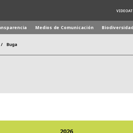
VIDEOA
ansparencia
Medios de Comunicación
Biodiversida
Buga
 mundial
INA
NORTEAMÉRICA
 NUEVA ZELANDA
ÁFRICA Y ORIENTE MEDIO
ÁSIA
2026