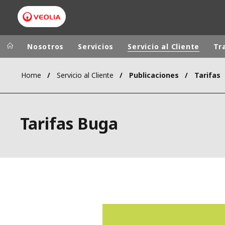
Pasar
al
contenido
principal
Nosotros
Servicios
Servicio al Cliente
Tr
Home
Servicio al Cliente
Publicaciones
Tarifas
Grupo Veolia
Presencia
AMÉRICA LAT
VEOLIA.COM
Tarifas Buga
AUSTRALIA Y
CAMPUS
EUROPA
FUNDACIÓN
INSTITUTO