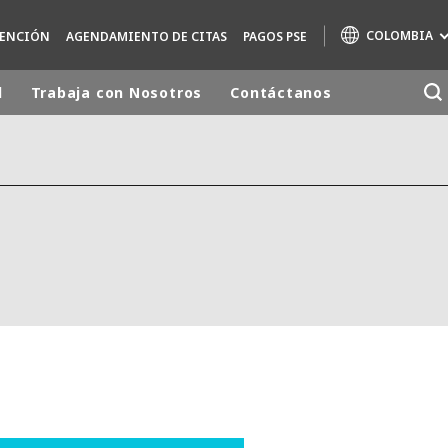
COLOMBIA
TENCIÓN
AGENDAMIENTO DE CITAS
PAGOS PSE
d
Trabaja con Nosotros
Contáctanos
Marcas de especialidad
AIR QUALITY
ENGINEERING & CONSULTING
HAZARDOUS WASTE EUROPE
INDUSTRIAS SOLUCIONES GLOBALES
NUCLEAR SOLUTIONS
OFIS
SEDE BENELUX
VEOLIA AGRICULTURE