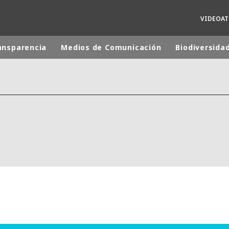
VIDEOA
ansparencia
Medios de Comunicación
Biodiversida
 mundial
INA
NORTEAMÉRICA
 NUEVA ZELANDA
ÁFRICA Y ORIENTE MEDIO
ÁSIA