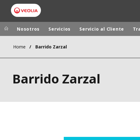
Nosotros
Servicios
Servicio al Cliente
Tr
Home
Barrido Zarzal
Grupo Veolia
Presencia
AMÉRICA LAT
VEOLIA.COM
Barrido Zarzal
AUSTRALIA Y
CAMPUS
EUROPA
FUNDACIÓN
INSTITUTO