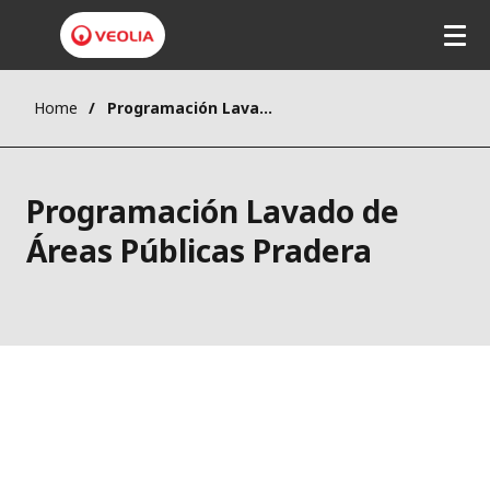
Pasar
al
contenido
principal
Home
Programación Lavado de Áreas Públicas Pradera
Programación Lavado de
Áreas Públicas Pradera